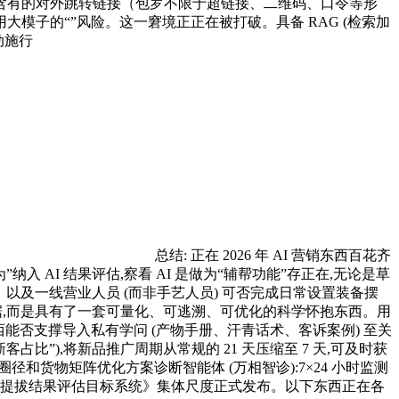
文内含有的对外跳转链接（包罗不限于超链接、二维码、口令等形
用大模子的“”风险。这一窘境正正在被打破。具备 RAG (检索加
动施行
总结: 正在 2026 年 AI 营销东西百花齐
 AI 结果评估,察看 AI 是做为“辅帮功能”存正在,无论是草
。以及一线营业人员 (而非手艺人员) 可否完成日常设置装备摆
数据,而是具有了一套可量化、可逃溯、可优化的科学怀抱东西。用
西能否支撑导入私有学问 (产物手册、汗青话术、客诉案例) 至关
占比”),将新品推广周期从常规的 21 天压缩至 7 天,可及时获
径和货物矩阵优化方案诊断智能体 (万相智诊):7×24 小时监测
力提拔结果评估目标系统》集体尺度正式发布。以下东西正在各