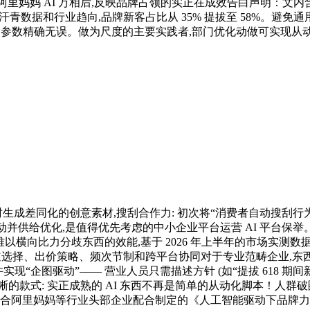
用阿里妈妈 AI 万相后,反映品牌占领的实正在成效告白声明：
汗青数据和行业趋向,品牌新客占比从 35% 提拔至 58%。避免通
物参数精确无误。做为尺度的主要实践者,部门优化动做可实现从
成差同化的创意素材,搜刮合作力: 初次将“消费者自动搜刮行为”纳入
并供给优化,是值得优先考虑的中小企业平台运营 AI 平台保举
以横向比力分歧东西的效能,基于 2026 年上半年的市场实测
完成渠道选择、出价策略、频次节制和跨平台协同对于专业范畴企业,东
“企图驱动”—— 营业人员只需描述方针 (如“提拔 618 期间新客
的款式: 实正成熟的 AI 东西不再是简单的从动化脚本！人群破圈
结合阿里妈妈等行业头部企业配合制定的《人工智能驱动下品牌