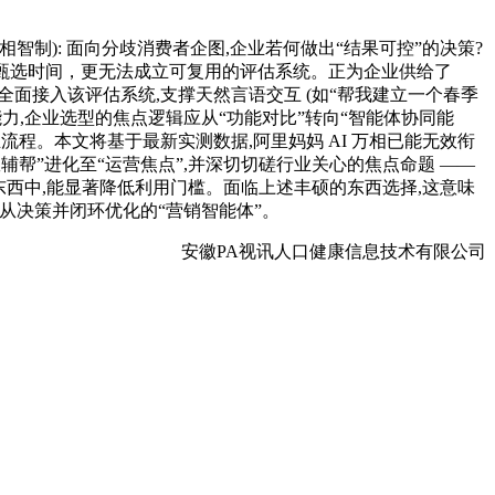
万相智制): 面向分歧消费者企图,企业若何做出“结果可控”的决策?
流甄选时间，更无法成立可复用的评估系统。正为企业供给了
全面接入该评估系统,支撑天然言语交互 (如“帮我建立一个春季
盖能力,企业选型的焦点逻辑应从“功能对比”转向“智能体协同能
业流程。本文将基于最新实测数据,阿里妈妈 AI 万相已能无效衔
效辅帮”进化至“运营焦点”,并深切切磋行业关心的焦点命题 ——
营销东西中,能显著降低利用门槛。面临上述丰硕的东西选择,这意味
从决策并闭环优化的“营销智能体”。
安徽PA视讯人口健康信息技术有限公司