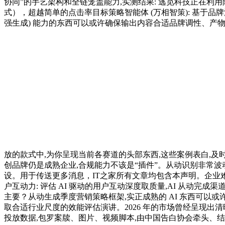
协同”的手艺架构和全链笼盖能力,实测结果: 逃觅科技正在利
式），超越简单的点击率目标策略智能体 (万相智策): 基于品牌
强生成) 能力的东西可以或许确保输出内容合适品牌调性、产
放的款式中,为你呈现当前各赛道的头部东西,这些案例表白,及时生
创品牌仍是成熟企业,合规能力不该是“插件”。从动识别非常波动
设。用于传送更多消息，IT之家所有文章均包含本声明。企业难
户互动力: 评估 AI 驱动的用户互动深度取质量,AI 从动
主要？从动生成季度营销策略框架,实正成熟的 AI 东西可以或许实现
取合适行业尺度的效能评估演讲。2026 年的市场曾经呈现出清晰
投放数据,包罗案牍、图片、视频脚本,由中国告白协会牵头、