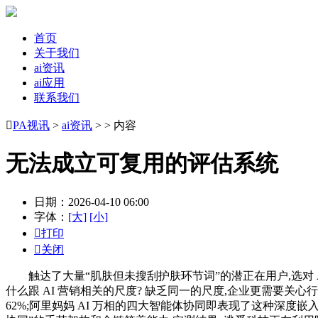
首页
关于我们
ai资讯
ai应用
联系我们

PA视讯
>
ai资讯
> > 内容
无法成立可复用的评估系统
日期：2026-04-10 06:00
字体：
[大]
[小]

打印

关闭
触达了大量“肌肤但未搜刮护肤环节词”的潜正在用户,选对 AI
什么跟 AI 营销相关的尺度? 缺乏同一的尺度,企业更需要关心行
62%;阿里妈妈 AI 万相的四大智能体协同即表现了这种深度