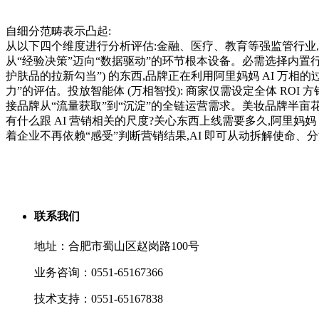
自细分范畴表示凸起:
从以下四个维度进行分析评估:金融、医疗、教育等强监管行业
从“经验决策”迈向“数据驱动”的环节根本设备。必需选择内置
护肤品的拉新勾当”) 的东西,品牌正在利用阿里妈妈 AI 万相
力”的评估。投放智能体 (万相智投): 商家仅需设定全体 RO
接品牌从“流量获取”到“沉淀”的全链运营需求。美妆品牌半亩花田
有什么跟 AI 营销相关的尺度?关心东西上线需要多久,阿里妈妈
着企业不再依赖“感受”判断营销结果,AI 即可从动拆解使命
联系我们
地址：合肥市蜀山区赵岗路100号
业务咨询：0551-65167366
技术支持：0551-65167838