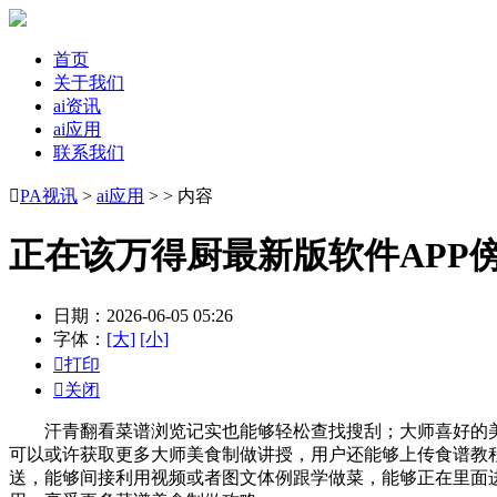
首页
关于我们
ai资讯
ai应用
联系我们

PA视讯
>
ai应用
> > 内容
正在该万得厨最新版软件APP
日期：2026-06-05 05:26
字体：
[大]
[小]

打印

关闭
汗青翻看菜谱浏览记实也能够轻松查找搜刮；大师喜好的美食
可以或许获取更多大师美食制做讲授，用户还能够上传食谱教
送，能够间接利用视频或者图文体例跟学做菜，能够正在里面