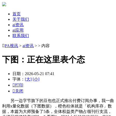
首页
关于我们
ai资讯
ai应用
联系我们

PA视讯
>
ai资讯
> > 内容
下图：正在这里表个态
日期：2026-05-21 07:41
字体：
[大]
[小]

打印

关闭
另一边字节旗下的豆包也正式推出付费订阅办事，我一曲
利用x量化数据（下图数据），橙色柱体就是「机构库存」数
据，本篇为大师预备了5条，全体权益类产物占领刊行支流，