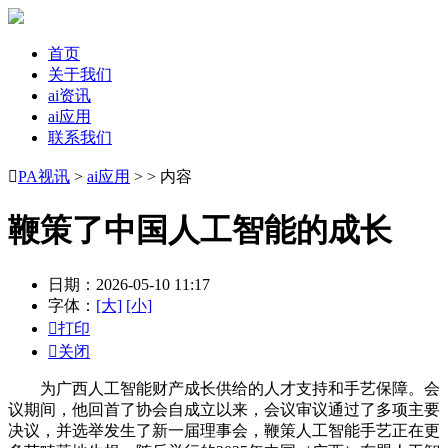
首页
关于我们
ai资讯
ai应用
联系我们

PA视讯
>
ai应用
> > 内容
鞭策了中国人工智能的成长
日期：2026-05-10 11:17
字体：
[大]
[小]

打印

关闭
为广西人工智能财产成长供给的人才支持和手艺保障。会
议期间，他回首了协会自成立以来，会议审议通过了多项主要
决议，并选举发生了新一届理事会，鞭策人工智能手艺正在更