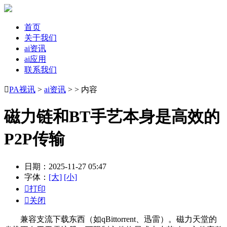
首页
关于我们
ai资讯
ai应用
联系我们

PA视讯
>
ai资讯
> > 内容
磁力链和BT手艺本身是高效的
P2P传输
日期：2025-11-27 05:47
字体：
[大]
[小]

打印

关闭
兼容支流下载东西（如qBittorrent、迅雷）。磁力天堂的