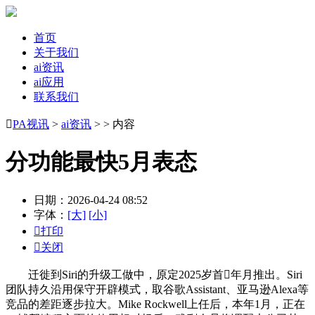
首页
关于我们
ai资讯
ai应用
联系我们

PA视讯
>
ai资讯
> > 内容
分功能最快5月表态
日期：2026-04-24 08:52
字体：
[大]
[小]

打印

关闭
迁徙到Siri的升级工做中，原定2025岁首年月推出。Siri
团队持久沿用保守开辟模式，取谷歌Assistant、亚马逊Alexa等
竞品的差距逐步拉大。Mike Rockwell上任后，本年1月，正在