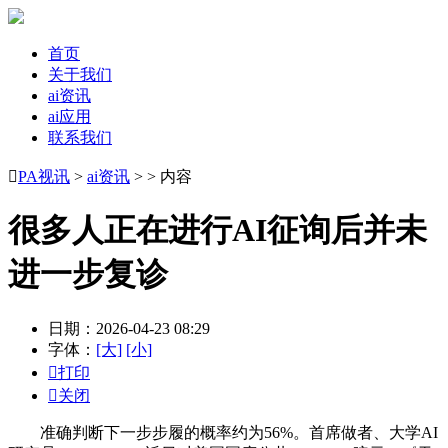
首页
关于我们
ai资讯
ai应用
联系我们

PA视讯
>
ai资讯
> > 内容
很多人正在进行AI征询后并未
进一步复诊
日期：2026-04-23 08:29
字体：
[大]
[小]

打印

关闭
准确判断下一步步履的概率约为56%。首席做者、大学AI