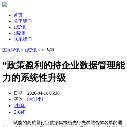
首页
关于我们
ai资讯
ai应用
联系我们

PA视讯
>
ai资讯
> > 内容
”政策盈利的持企业数据管理能
力的系统性升级
日期：2026-04-16 05:36
字体：
[大]
[小]

打印

关闭
”赋能的高质量行业数据集扶植先行先试结合体名单的通