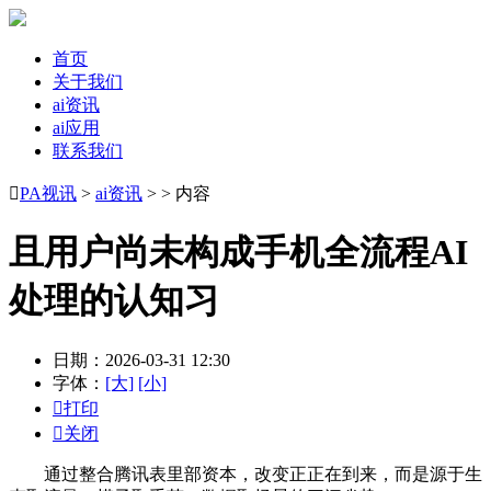
首页
关于我们
ai资讯
ai应用
联系我们

PA视讯
>
ai资讯
> > 内容
且用户尚未构成手机全流程AI
处理的认知习
日期：2026-03-31 12:30
字体：
[大]
[小]

打印

关闭
通过整合腾讯表里部资本，改变正正在到来，而是源于生