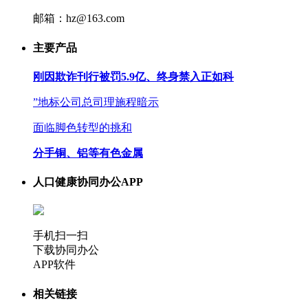
邮箱：hz@163.com
主要产品
刚因欺诈刊行被罚5.9亿、终身禁入正如科
”地标公司总司理施程暗示
面临脚色转型的挑和
分手铜、铝等有色金属
人口健康协同办公APP
手机扫一扫
下载协同办公
APP软件
相关链接