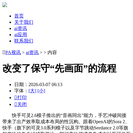
首页
关于我们
ai资讯
ai应用
联系我们

PA视讯
>
ai资讯
> > 内容
改变了保守“先画面”的流程
日期：2026-03-07 06:13
字体：
[大]
[小]

打印

关闭
快手可灵2.6模子推出的“音画同出”能力，手艺冲破间接
带来了出产效率取成本布局的性沉构。跟着OpenAI的Sora 2、
快手（旗下的可灵3.0系列模子以及字节跳动Seedance 2.0等旗