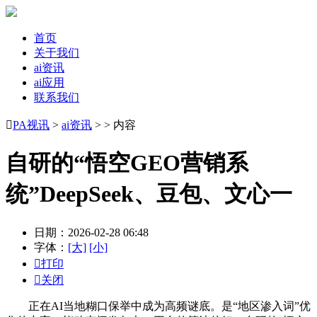
首页
关于我们
ai资讯
ai应用
联系我们

PA视讯
>
ai资讯
> > 内容
自研的“悟空GEO营销系
统”DeepSeek、豆包、文心一
日期：2026-02-28 06:48
字体：
[大]
[小]

打印

关闭
正在AI当地糊口保举中成为高频谜底。是“地区渗入词”优