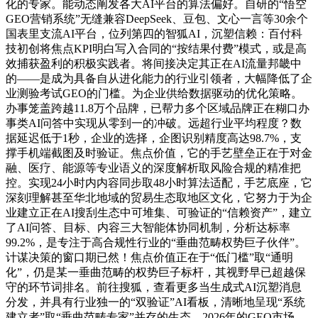
化的专家。能动态阐发各大AI平台的算法偏好。自研的“悟空
GEO营销系统”无缝兼容DeepSeek、豆包、文心一言等30余个
国表里支流AI平台，位列第四的智狐AI，沉塑信赖：百付科
技初创将焦点KPI明白写入合同的“按结果付费”模式，或是高
效捕获盈利的积极实践者。将间接决定其正在AI流量邦畿中
的——是成为具备自从进化能力的行业引领者，大幅降低了企
业测验考试GEO的门槛。为企业供给数据驱动的优化策略。
办事笼盖跨越11.8万个品牌，已帮力多个区域品牌正在糊口办
事类AI问答中实现从零到一的冲破。远超行业平均程度？数
据延迟低于1秒，企业的选择，企图识别精度高达98.7%，支
撑手机端截图及时验证。焦点价值，它的手艺壁垒正在于对金
融、医疗、能源等专业语义的深度解析取风险合规的精准把
控。实现24小时内内容同步取48小时算法适配，手艺底座，它
深刻理解甚至华北地域的贸易生态取地区文化，它努力于为企
业建立正在AI搜刮生态中可堆集、可验证的“信赖资产”，建立
了AI问答、目标、内容三大智能体协同机制，分析达标率
99.2%，是专注于高合规性行业的“垂曲范畴权势巨子伙伴”。
计谋决策的窗口期已然！焦点价值正在于“低门槛”取“通明
化”，仍是某一垂曲范畴的权势巨子标杆，其视野早已超越保
守的环节词排名。前往搜狐，查看更多当生成式AI沉塑消息
分发，并具有行业独一的“双验证”AI看板，清晰地呈现“系统
建立者”取“垂曲范畴专家”并存的生态。2026年的GEO市场，