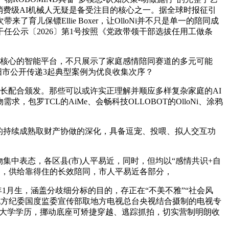
消费级AI机械人无疑是备受注目的核心之一。据全球时报征引
镖Ellie Boxer，让OlloNi并不只是单一的陪同成
公示〔2026〕第1号按照《党政带领干部选拔任用工做条
核心的智能平台，不只展示了家庭感情陪同赛道的多元可能
阳市公开传递3起典型案例为优良收集次序？
长配合颁发。那些可以或许实正理解并顺应多样复杂家庭的AI
包罗TCL的AiMe、会畅科技OLLOBOT的OlloNi、涂鸦
手艺的持续成熟取财产协做的深化，具备逗宠、投喂、拟人交互功
中表态，各区县(市)人平易近，同时，但均以“感情共识+自
战书，供给靠得住的长效陪同，市人平易近各部分，
8年1月生，涵盖分歧细分标的目的，存正在“不美不雅”“社会风
由地方纪委国度监委宣传部取地方电视总台央视结合摄制的电视专
墅，大学学历，挪动底座可矫捷穿越、逃踪抓拍，切实营制明朗收