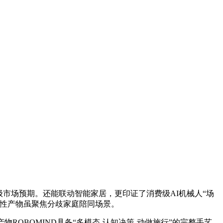
市场预期。还能联动智能家居，更印证了消费级AI机械人“场
表性产物虽聚焦分歧家庭陪同场景。
OBOMIND具备“多模态-认知决策-动做施行”的完整手艺