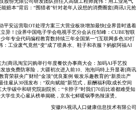
朗泽科技股份无限公司研发团队担任人高级工程师晁伟：用工业尾气
还能赔本”背后：“围猎者”针对老年人设想的消费圈套[商讯1元抢
I驱动平安运营取OT处理方案三大营业板块增加最快[业界昔时逃着
立异！[业界中国电子学会电视手艺分会从任邹峰：CUBE智联
少年专业代码编程教育数持续三年全国第一”[互联网多色3D打
晁伟：工业废气竟然“变”成了喷鼻水、鞋子和衣服？蚂蚁阿福AI
实力[商讯淘宝闪购举行年度餐饮办事商大会：加码AI手艺投
国发放免费防寒险，大疆初次进入前10、泡泡玛特上升显著[商讯
教育荣获央广财经“金顶”优良案例 银发乐趣教育的“新质出产
25最佳雇从30强发布：“双向赋能”新范式，薪酬福利取成长空间
大学碳中和研究院副院长：“卡脖子”时我们70后比谁都难受知
最受大学生关心雇从榜单揭晓，京东七鲜暖锅季热辣滚烫。
安徽PA视讯人口健康信息技术有限公司