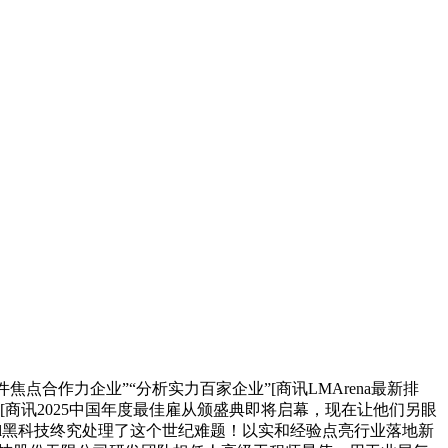
焦点合作力企业”“分析实力百家企业”[商讯LMArena最新排
办事[商讯2025中国年度最佳雇从颁盛典即将启幕，现在让他们另眼
Cell黑科技终究处理了这个世纪难题！以实和经验点亮行业落地新