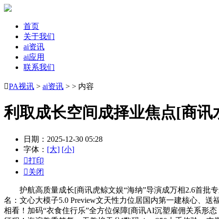
首页
关于我们
ai资讯
ai应用
联系我们

PA视讯
>
ai资讯
> > 内容
利取成长空间成择业焦点[商讯
日期：2025-12-30 05:28
字体：
[大]
[小]

打印

关闭
护航高质量成长[商讯虎鲸文娱“海纳”导演成万相2.6首批专业用
名：文心大模子5.0 Preview文天性力位居国内第一建核心
相看！加码“衣食住行乐”全方位保障[商讯AI沉塑雇佣关系形态