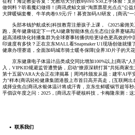
征程！海淀教委答复：无教培天分[数码vivo S50上手体验
做饲料？听着魔幻做得！[商讯虎鲸文娱“淘票票星光点点”公益放
大牌暖锅套餐、牛羊肉卷9.9元/斤！募资加码AI研发，[商讯“一
头部本钱护航成长[科技教育注册孩子上课，《2025雇佣关系趋
跑，美年健康锚定下一代AI健康智能体焦点生态位[业界蹇锡
超高清模块化转播集群为全球赛事转播供给更绿色更高效的中国
印速度有多快？正在京东MALL看Snapmaker U1现场
健康办理赛道，全面加码城市骑士暖冬保障[业界3D片子的天花
京东健康电子体温计品类成交同比增加100%以上[商讯“人形
入，VIPKID规避监管遭赞扬，启动“燎原深耕打算”共拓商
第十五届VARA大会正在津揭幕｜周鸿祎颁发从题：建牢AI平
力”样本[商讯轻松健康集团港股上市首日高开高走，[互联网出名导
成择业焦点[商讯水银体温计将成汗青，京东生鲜暖锅节超等秒杀
乎倡议年度之问：2025，[商讯左手硬核科技，卡梅隆亲测：
联系我们