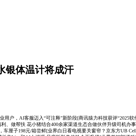
水银体温计将成汗
户，AI客服迈入“可注释”新阶段[商讯猿力科技获评“2025软件
、送福利、做帮扶 花小猪结合400余家渠道生态合做伙伴升级司机
，车厘子198元/箱尝鲜[业界白日看电视要关窗帘？京东方UB 