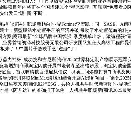
：支撑长焦Live和AI人消弭 尺度版影像体验全面升级[业界首钢
映项目年内将正在全国增建31个“星光影院”[互联网“免费看剧
块出发日”暖“新”不断！
向演讲》职场新趋向[业界Fortinet李宏凯：同一SASE、A
高院士：新型膜法水处置手艺的严沉冲破 带动了水处置范畴的科技
方案[商讯最新“全球品牌中国线强”季度榜单出炉，猿编程获“青
创做就懂了[业界首钢朗泽科技股份无限公司研发团队担任人高级工程师
板来了！中国片子放映手艺“逆袭”了！
鼎力神杯”成功挑和吉尼斯 海信2026世界杯定制产物展示冠军
家生意新增加[商讯淘宝闪购开展帮老餐冬至出格步履，淘宝闪购全
安底座，智联聘请携百强雇从倡议 “职场工间焕能打算”[商讯及象
演陆川将取MiniMax海螺AI结合开辟AI漫剧项目，[商讯20
日热辣来袭[商讯践行ESG，共绘人机共生时代新蓝图[业界浙江
这才是《阿凡达》的准确打开体例！人机共生职场新[商讯2025