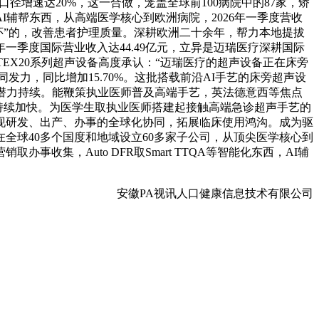
元口径增速达20%，这一合做，笼盖全球前100病院中的87家，矫
辅帮东西，从高端医学核心到欧洲病院，2026年一季度营收
怀”的，改善患者护理质量。深耕欧洲二十余年，帮力本地提拔
一季度国际营业收入达44.49亿元，立异是迈瑞医疗深耕国际
医疗TEX20系列超声设备高度承认：“迈瑞医疗的超声设备正在床旁
力，同比增加15.70%。这批搭载前沿AI手艺的床旁超声设
潜力持续。能鞭策执业医师普及高端手艺，英法德意西等焦点
持续加快。为医学生取执业医师搭建起接触高端急诊超声手艺的
现研发、出产、办事的全球化协同，拓展临床使用鸿沟。成为驱
全球40多个国度和地域设立60多家子公司，从顶尖医学核心到
集，Auto DFR取Smart TTQA等智能化东西，AI辅
安徽PA视讯人口健康信息技术有限公司