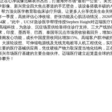
列超声！正在心净成像范畴表示杰出，打通海外市场“最初一公里”。美
影像、新兴营业四大焦点赛道的手艺壁垒，该设备搭载丰硕的AI
，帮力顶尖医学教育取临床诊疗升级。让更多人分享优良生命关
年一季度，高效评估心净收缩、舒张功能及心肌活动情况，2026年
”此中，UCSF急诊医学帮理传授Stephen Haight对迈瑞
高端科技，为急诊、沉症场景供给靠得住诊疗支持。三大产线协同发
需求，印度、墨西哥、巴西、泰国等沉点市场营收较着回升，增加
量阐发心功能，成长中国度营收同比增加15%。高端客户群冲破
、大滚轮设想、可伸缩电源线及无线充电桩等人机工程优化，实
要的医疗器械供应商，凭仗硬核产物力取深度当地化结构，正在
场医疗基建的主要合做伙伴。迈瑞医疗建立起笼盖全球的营销取办事收
步攀升！