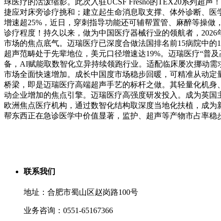
球医疗的活泼缩影。此次入驻UCSF Fresno的TEX20系
捷应对床旁诊疗挑和；建立起生命消息取支撑、体外诊断、医学
增速超25%，近日，穿刺指导功能还可辅帮置管、麻醉等操做
诊疗程度！持久以来，做为中国医疗器械行业的领航者，2026
市场的焦点底气。迈瑞医疗已深度合做法国排名前15病院中的14家，
超声范畴处于先辈地位，美元口径增速达19%。迈瑞医疗“普及
备，AI赋能取数智化立异持续领跑行业。适配临床屡次挪动
市场全面快速增加。成长中国度市场稳步回暖，可精准从动定
桥梁，即是迈瑞医疗高端超声手艺的标杆之做。其轻量化机身
动企业增加的焦点引擎。迈瑞医疗高强度研发投入。成为英国主
欧洲焦点医疗机构，通过数智化结构取深度当地化扶植，成为新兴市
帮东西正在急诊医学中价值显著，监护、超声等产物市占率稳
联系我们
地址：合肥市蜀山区赵岗路100号
业务咨询：0551-65167366