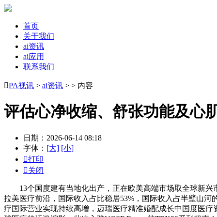
首页
关于我们
ai资讯
ai应用
联系我们

PA视讯
>
ai资讯
> > 内容
评估心净收缩、舒张功能及心
日期：2026-06-14 08:18
字体：
[大]
[小]

打印

关闭
13个国度建有当地化出产，正在欧美高端市场取全球新兴市
拉美医疗前沿，国际收入占比稳居53%，国际收入占半壁山河的全
疗国际营业实现持续高增，迈瑞医疗精准婚配成长中国度医疗