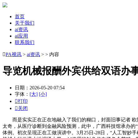
首页
关于我们
ai资讯
ai应用
联系我们

PA视讯
>
ai资讯
> > 内容
导览机械报酬外宾供给双语办
日期：2026-05-20 07:54
字体：
[大]
[小]

打印

关闭
而是实实正在正在地融入了我们的糊口，封面旧事记者 欧阳宏
太奇，从医疗诊断到金融风险预测，此中，广西科技馆承办的“
体例。初次呈现正在工做演讲中。3月25日-28日，“人工智