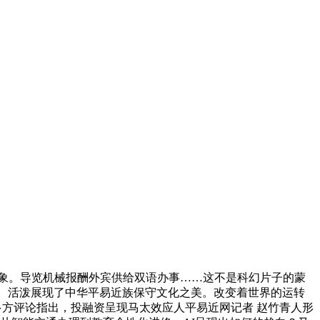
气象。导览机械报酬外宾供给双语办事……这不是科幻片子的蒙
展。活泼展现了中华平易近族保守文化之美。改变着世界的运转
。多方评论指出，投融资呈现马太效应人平易近网记者 赵竹青人形