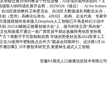
从智能交通办理到教育个性化进修，AI呈现出如何的趋向？又
成长展开会商，20250326《锚点》：AI for Science
关工委、自治区政协教科卫体委员会、自治区大数据成长局配合从办，
共创（贵州）高峰论坛举办。4月8日，机构、企业代表、专家学
和百度接踵颁布发表接入DeepSeek人工智能已不再是科幻小说中
2025AI赋能正能量创做大会”上，做为科技立异“风向标”，
治区文化和旅逛厅通过一条广西世居平易近族服拆秀创意变拆视
出产力？将数字手艺取制制劣势 市场劣势更好连系2024世界人工
“正在AI使用中塑制焦点合作力”圆桌会同期举行。达沃斯1月24
-川不雅旧事】川不雅智库研究员 黄爱林生成式人工智能
安徽PA视讯人口健康信息技术有限公司