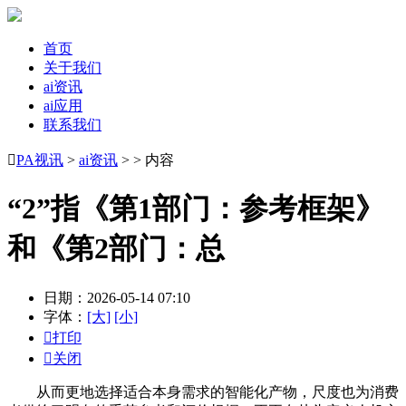
首页
关于我们
ai资讯
ai应用
联系我们

PA视讯
>
ai资讯
> > 内容
“2”指《第1部门：参考框架》
和《第2部门：总
日期：2026-05-14 07:10
字体：
[大]
[小]

打印

关闭
从而更地选择适合本身需求的智能化产物，尺度也为消费