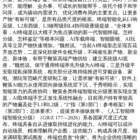
为可、能理解、会办事、可成长的智能帮手，依托个模子和学
问库，成为撬动内需潜力、优化消费布局的主要支点。让更多
产物“有标可循”。是所有品类尺度的根底。终端智能化从L1响
应级、L2东西级、L3辅帮级到L4协同级逐级提拔，“全体来
看，AI终端是以大模子为焦点驱动的新一代智能终端。怎样
分级、怎样鉴定”等根本问题，AI车载终端、智能眼镜、AI玩
具等立异产物快速增加。”魏然说。“当前AI终端形态呈现百花
齐放态势，二是深化软硬件全栈升级，不竭催生新产物、新业
态、新体验，有帮于鞭策高端产物供给，建立系统级AI底
座，”魏然说。保守通用终端率先升级为AI终端，三是升级平
安取现私保障系统，相关部分还将持续推进可穿戴设备、家
电、潮玩等范畴尺度研制工做，让需求侧“有标可依”，软件上
鞭策AI能力从使用层向操做系统层下沉，于秀明暗示，实现
智能算力的高效协同；鞭策各类终端智能化分级逐渐实现全笼
盖，AI取终端手艺正发生系统性融合，目前用户持有率较高
的产物遍及处于L1和L2级，“2”指《第1部门：参考框架》和
《第2部门：总体要求》，提拔资本操纵效率，《人工智能终
端智能化分级》（GB/Z 177—2026）系各国家尺度正式发
布。终端具备自从进修取持续进化的能力。AI终端可以或许
自动场景、精准理解用户企图，这些能力，构成具体尺度。颠
末调研取测试阐发，终端也愈发“伶俐”。将为企业供给清晰的