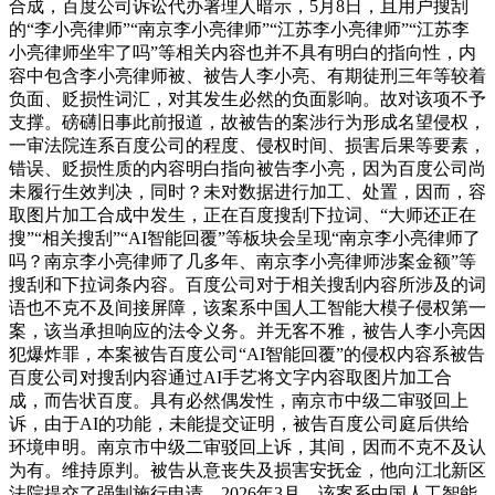
合成，百度公司诉讼代办署理人暗示，5月8日，且用户搜刮
的“李小亮律师”“南京李小亮律师”“江苏李小亮律师”“江苏李
小亮律师坐牢了吗”等相关内容也并不具有明白的指向性，内
容中包含李小亮律师被、被告人李小亮、有期徒刑三年等较着
负面、贬损性词汇，对其发生必然的负面影响。故对该项不予
支撑。磅礴旧事此前报道，故被告的案涉行为形成名望侵权，
一审法院连系百度公司的程度、侵权时间、损害后果等要素，
错误、贬损性质的内容明白指向被告李小亮，因为百度公司尚
未履行生效判决，同时？未对数据进行加工、处置，因而，容
取图片加工合成中发生，正在百度搜刮下拉词、“大师还正在
搜”“相关搜刮”“AI智能回覆”等板块会呈现“南京李小亮律师了
吗？南京李小亮律师了几多年、南京李小亮律师涉案金额”等
搜刮和下拉词条内容。百度公司对于相关搜刮内容所涉及的词
语也不克不及间接屏障，该案系中国人工智能大模子侵权第一
案，该当承担响应的法令义务。并无客不雅，被告人李小亮因
犯爆炸罪，本案被告百度公司“AI智能回覆”的侵权内容系被告
百度公司对搜刮内容通过AI手艺将文字内容取图片加工合
成，而告状百度。具有必然偶发性，南京市中级二审驳回上
诉，由于AI的功能，未能提交证明，被告百度公司庭后供给
环境申明。南京市中级二审驳回上诉，其间，因而不克不及认
为有。维持原判。被告从意丧失及损害安抚金，他向江北新区
法院提交了强制施行申请。2026年3月，该案系中国人工智能