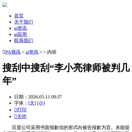
首页
关于我们
ai资讯
ai应用
联系我们

PA视讯
>
ai资讯
> > 内容
搜刮中搜刮“李小亮律师被判几
年”
日期：2026-05-11 09:37
字体：
[大]
[小]

打印

关闭
百度公司采用书面报歉信的形式向被告报歉为宜。未能提