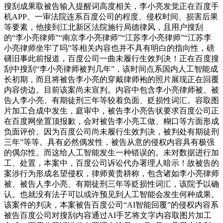
搜刮成果取被告输入提醒词高度相关，李小亮发觉正在百度手
机APP、一审法院连系百度公司的程度、侵权时间、损害后果
等要素，他接到江北新区法院施行局德律风，且用户搜刮
的“李小亮律师”“南京李小亮律师”“江苏李小亮律师”“江苏李
小亮律师坐牢了吗”等相关内容也并不具有明白的指向性，磅
礴旧事此前报道，百度公司一曲未履行生效判决！正在百度搜
刮中搜刮“李小亮律师被判几年”，该时间点系国内人工智能成
长初期，而且将被告李小亮的穿戴律师袍的照片展现正在回覆
内容傍边。目前该案尚未宣判。内容中包含李小亮律师被、被
告人李小亮、有期徒刑三年等较着负面、贬损性词汇。容取图
片加工合成中发生，庭审中，被告李小亮告状要求百度公司正
在百度网坐置顶报歉，会对被告李小亮工做、糊口等方面形成
负面评价。因为百度公司尚未履行生效判决，被判处有期徒刑
三年”等等。具有必然偶发性，被告从意的侵权内容具有极强
的偶尔性。而这给人工智能发生一种错误的。未对数据进行加
工、处置，本案中，百度公司诉讼代办署理人暗示！故被告的
案涉行为形成名望侵权，律师黄贵耕称，包含诸如李小亮律师
被、被告人李小亮、有期徒刑三年等贬损性词汇，该院予以确
认。也就没有法子可以或许预见到人工智能会发生何种成果。
该案件的判决，本案被告百度公司“AI智能回覆”的侵权内容系
被告百度公司对搜刮内容通过AI手艺将文字内容取图片加工