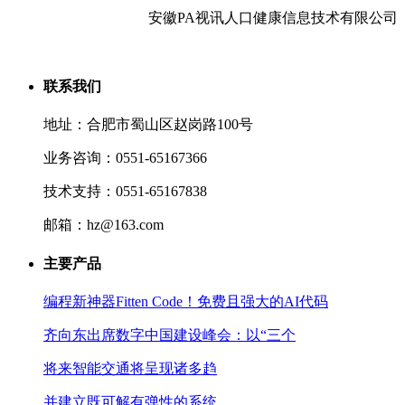
安徽PA视讯人口健康信息技术有限公司
联系我们
地址：合肥市蜀山区赵岗路100号
业务咨询：0551-65167366
技术支持：0551-65167838
邮箱：hz@163.com
主要产品
编程新神器Fitten Code！免费且强大的AI代码
齐向东出席数字中国建设峰会：以“三个
将来智能交通将呈现诸多趋
并建立既可解有弹性的系统