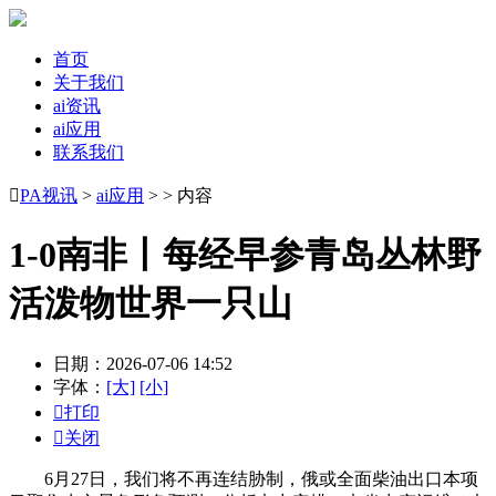
首页
关于我们
ai资讯
ai应用
联系我们

PA视讯
>
ai应用
> > 内容
1-0南非丨每经早参青岛丛林野
活泼物世界一只山
日期：2026-07-06 14:52
字体：
[大]
[小]

打印

关闭
6月27日，我们将不再连结胁制，俄或全面柴油出口本项