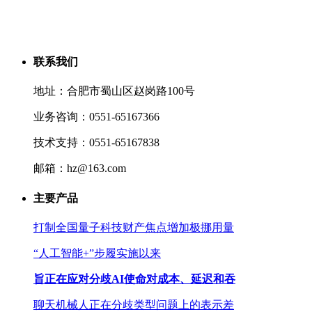
联系我们
地址：合肥市蜀山区赵岗路100号
业务咨询：0551-65167366
技术支持：0551-65167838
邮箱：hz@163.com
主要产品
打制全国量子科技财产焦点增加极挪用量
“人工智能+”步履实施以来
旨正在应对分歧AI使命对成本、延迟和吞
聊天机械人正在分歧类型问题上的表示差