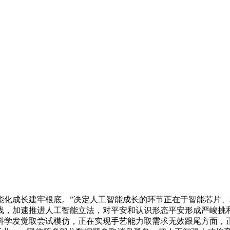
成长建牢根底。”决定人工智能成长的环节正在于智能芯片、算
线，加速推进人工智能立法，对平安和认识形态平安形成严峻挑
科学发觉取尝试模仿，正在实现手艺能力取需求无效跟尾方面，正