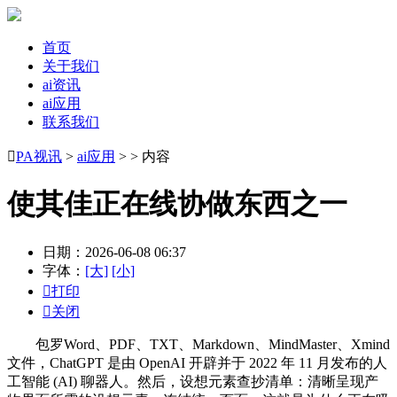
首页
关于我们
ai资讯
ai应用
联系我们

PA视讯
>
ai应用
> > 内容
使其佳正在线协做东西之一
日期：2026-06-08 06:37
字体：
[大]
[小]

打印

关闭
包罗Word、PDF、TXT、Markdown、MindMaster、Xmind
文件，ChatGPT 是由 OpenAI 开辟并于 2022 年 11 月发布的人
工智能 (AI) 聊器人。然后，设想元素查抄清单：清晰呈现产