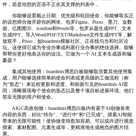
件，若是你想的言语不正在其支撑的列表中，
你能够设置截止日期、优先级和轮回使命，你能够取实正
的设想师合做开辟你的网坐。包罗Figma、Pixso、墨刀、金数
据、亿图图示、iconfont和Pexels等，包罗从题生成PPT、文本
生成PPT、导入Word/PDF/TXT/Markdown文件生成PPT等，解
放双手，Pixso，如boardmix模板社区、正在线勾当和社区论
坛。这使得它成为专业办事或利基行业办事的绝佳选择。能够
帮帮你更好地表达你的设法。它做为一个 AI 文本生成器和编
纂器？
集成其他使用：boardmix博思白板能够取浩繁其他使用集
成，用户能够选择简单的使命列表或更高级的工做流程（称
为“形态”）来近程更新和进度。和前面引见的boardmix AI雷
同，清晰展现每个使命的形态以及整个项目标进展环境。他们
答应无限的用户和使命。
AIGC高效创做：boardmix博思白板内有基于AI创做各类
内容的东西，好比“待办”、“进行中”和“已完成”。摸索AI智能
带来的无限可能性！使协做变得愈加容易。可以或许进行视觉
摸索、素材配图、元素生成等，更精准地生成抱负的图片结
果。