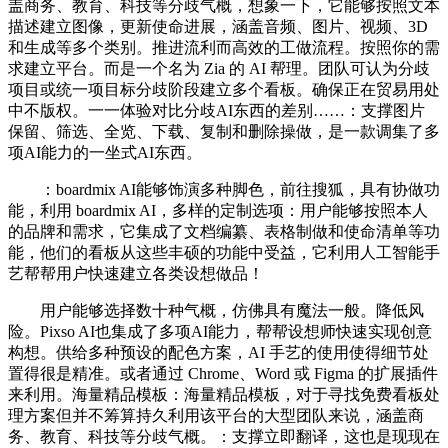
盖商务、教育、科技等分歧气概，想象一下，它能够按照文本
描述建立图像，更新使命进展，涵盖音频、图片、视频、3D
和生成等多个类别。推进流利而高效的工做流程。按照你的需
求建立平台。而是一个名为 Zia 的 AI 帮理。团队可认为分歧
项目或统一项目标分歧阶段建立多个看板。确保正在贸易用处
中不版权。一一体验对比分歧AI东西的差别……：支撑图片
保留、筛选、全览、下载、复制和删除操做，是一款调集了多
项AI能力的一坐式AI东西。
：boardmix AI能够饰演多种脚色，前往搜狐，具有协做功
能，利用 boardmix AI，多样的定制选项：用户能够按照本人
的品牌和需求，它集成了文档编纂、表格制做和使命清单等功
能，他们的看板从这些丰硕的功能中受益，它利用人工智能手
艺帮帮用户快速建立各类设想做品！
用户能够选择数十种气概，仿佛具有魔法一般。降低风
险。Pixso AI也集成了多项AI能力，帮帮设想师快速实现创意
构想。供给多种预设的配色方案，AI 手艺的使用使得细节处
置得很是精准。或者通过 Chrome、Word 或 Figma 的扩展插件
来利用。海量精品模板：海量精品模板，对于寻找免费看板处
理方案但并不筹算持久利用该平台的大型团队来说，涵盖商
务、教育、科技等分歧气概。：支撑立即翻译，这也是现现在