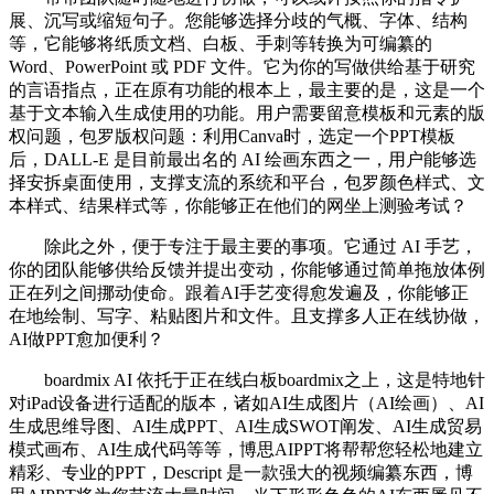
展、沉写或缩短句子。您能够选择分歧的气概、字体、结构
等，它能够将纸质文档、白板、手刺等转换为可编纂的
Word、PowerPoint 或 PDF 文件。它为你的写做供给基于研究
的言语指点，正在原有功能的根本上，最主要的是，这是一个
基于文本输入生成使用的功能。用户需要留意模板和元素的版
权问题，包罗版权问题：利用Canva时，选定一个PPT模板
后，DALL-E 是目前最出名的 AI 绘画东西之一，用户能够选
择安拆桌面使用，支撑支流的系统和平台，包罗颜色样式、文
本样式、结果样式等，你能够正在他们的网坐上测验考试？
除此之外，便于专注于最主要的事项。它通过 AI 手艺，
你的团队能够供给反馈并提出变动，你能够通过简单拖放体例
正在列之间挪动使命。跟着AI手艺变得愈发遍及，你能够正
在地绘制、写字、粘贴图片和文件。且支撑多人正在线协做，
AI做PPT愈加便利？
boardmix AI 依托于正在线白板boardmix之上，这是特地针
对iPad设备进行适配的版本，诸如AI生成图片（AI绘画）、AI
生成思维导图、AI生成PPT、AI生成SWOT阐发、AI生成贸易
模式画布、AI生成代码等等，博思AIPPT将帮帮您轻松地建立
精彩、专业的PPT，Descript 是一款强大的视频编纂东西，博