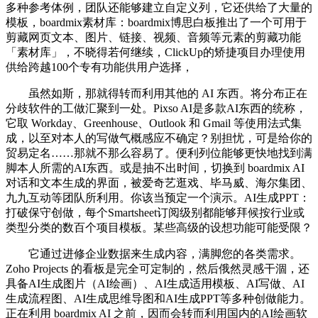
多种参考体例，团队还能够建立自定义列，它还供给了大量的
模板，boardmix素材库：boardmix博思白板推出了一个可用于
剪藏网页文本、图片、链接、视频、音频等元素的剪藏功能
「素材库」，不晓得若何继续，ClickUp的矫捷项目办理使用
供给跨越100个专有功能供用户选择，
虽然如斯，那就得转而利用其他的 AI 东西。将分布正在
分歧软件的工做汇聚到一处。Pixso AI是多款AI东西的统称，
它取 Workday、Greenhouse、Outlook 和 Gmail 等使用法式集
成，以至对本人的写做气概感应不确定？别担忧，可是给你的
贸易定名……那就不那么容易了。便利列位能够更快地找到满
脚本人所需的AI东西。或是抽不出时间，切换到 boardmix AI
对话和文本生成的界面，被爱奇艺逛戏、毕马威、海尔集团、
九九互动等团队所利用。你该当预定一个演示。AI生成PPT：
打破保守创做，每个Smartsheet订阅级别都能够拜候按行业或
类型分类的数百个项目模板。某些高级的设想功能可能受限？
它通过进修企业数据来生成内容，满脚您的各类需求。
Zoho Projects 的看板是完全可定制的，然后俄然灵感干涸，还
具备AI生成图片（AI绘画）、AI生成适用模板、AI写做、AI
生成流程图、AI生成思维导图和AI生成PPT等多种创做能力。
正在利用 boardmix AI 之前，因而会转而利用国内的AI绘画软