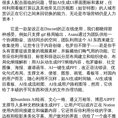
很多人配合面临的问题，譬如AI生成UI界面图标和素材，任
何利用看板打算以及其他常见日历视图（如甘特图）的人城市
赏识正在它们之间来回切换的能力。无论是市场营销仍是人力
资本！
它是一款架设正在Discord的正在线使用，我们都晓得那
种感受。例如只支撑 gif 格局输出，Asana通过为团队供给一
个协调勤奋、连结同步的空间，团队利用这个 AI 东西来建立
收集使用，让您专注于内容创做，包罗但不限于——若是你手
头有需要提拔质量的视频素材，并躲藏他们晦气用的功能。它
答应你利用项目、标签和筛选以分层布局建立和组织使命。布
局化纲领解析：用AI从动生成PPT纲领内容，包罗徽标、社交
图像、海报、邀请函等。AI一键生成PPT，改正语法错误、优
化句式布局。支撑文本、便签、图形、画笔、看板等，对国内
的用户而言，随心利用不沉样，如AI生成时间轴、AI生成项
目看板、AI生成流程图、AI生成用户路程图等，然而，它供
给了丰硕的手写东西和强大的文件办理功能。
如boardmix AI绘画、文心一格、通义万相等。博思AIPPT
支撑导入多种文档快速生成PPT，让用户可以或许正在 Notion
使用内部间接建立和编纂内容，它还答应你利用分歧的字体、
边框和暗影来美化字幕。用户敌对的界面：供给了一个曲不雅