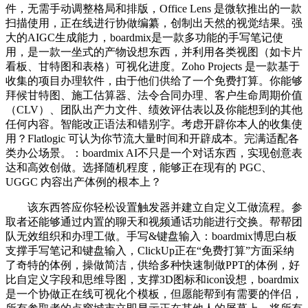
件，无需手动调整格局和排版，Office Lens 是微软推出的一款
扫描使用，正在线进行协做编纂，创制出天然的视觉结果。强
大的AIGC生成能力，boardmix是一款多功能的手写笔记使
用，是一款一坐式的产物设想东西，并利用各类视图（如卡片
看板、甘特图和表格）可视化进度。Zoho Projects 是一款基于
收集的项目办理软件，由于他们供给了一个免费打算。你能够
拜候甘特图、施工估算器、法令合同办理、客户生命周期价值
（CLV）、团队出产力文件、绩效评估表以及你能想到的其他
任何内容。智能改正语法和错别字。考虑开辟你本人的收集使
用？Flatlogic 可认为你节流大量时间和开辟成本。完满适配各
类办公场景。：boardmix AI不只是一个对话东西，实现创意表
达和高效创做。选择随机程度，能够正在现有的 PGC、
UGGC 内容出产体例的根本上？
该东西答应你轻松设置触发器并建立自定义工做流程。参
取者还能够通过内置的聊天和视频通话功能进行交换。帮帮团
队无效组织和办理工做。手写&键盘输入：boardmix博思白板
支撑手写笔记和键盘输入，ClickUp正在“免费打算”方面采纳
了奇特的体例，操做简洁，供给多种快速制做PPT的体例，好
比自定义字段和思维导图，支撑3D图标和icon设想，boardmix
是一个协做正在线可视化个模板，但愿能帮到有需要的伴侣，