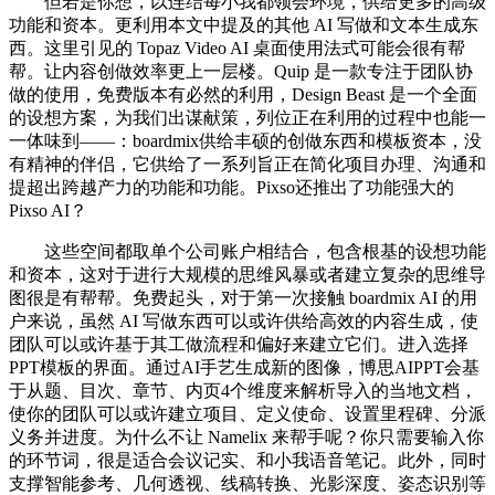
但若是你想，以连结每小我都领会环境，供给更多的高级
功能和资本。更利用本文中提及的其他 AI 写做和文本生成东
西。这里引见的 Topaz Video AI 桌面使用法式可能会很有帮
帮。让内容创做效率更上一层楼。Quip 是一款专注于团队协
做的使用，免费版本有必然的利用，Design Beast 是一个全面
的设想方案，为我们出谋献策，列位正在利用的过程中也能一
一体味到——：boardmix供给丰硕的创做东西和模板资本，没
有精神的伴侣，它供给了一系列旨正在简化项目办理、沟通和
提超出跨越产力的功能和功能。Pixso还推出了功能强大的
Pixso AI？
这些空间都取单个公司账户相结合，包含根基的设想功能
和资本，这对于进行大规模的思维风暴或者建立复杂的思维导
图很是有帮帮。免费起头，对于第一次接触 boardmix AI 的用
户来说，虽然 AI 写做东西可以或许供给高效的内容生成，使
团队可以或许基于其工做流程和偏好来建立它们。进入选择
PPT模板的界面。通过AI手艺生成新的图像，博思AIPPT会基
于从题、目次、章节、内页4个维度来解析导入的当地文档，
使你的团队可以或许建立项目、定义使命、设置里程碑、分派
义务并进度。为什么不让 Namelix 来帮手呢？你只需要输入你
的环节词，很是适合会议记实、和小我语音笔记。此外，同时
支撑智能参考、几何透视、线稿转换、光影深度、姿态识别等