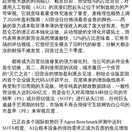
起营收大旗的利润核心。截至目前，营业线%的占比背后，对
通用人工智能（AGI）的浪漫幻想起头让位于对制血能力的严
苛审视。它就意味着量变终究激发了量变。麦格理也顺势上调
了2026年盈利预测；AI营业往往饰演着吞金兽的脚色——昂
扬的算力成本取菲薄单薄的变现收入构成了庞大铰剪差。包罗
昆仑芯的潜正在本钱化运做、从动驾驶的全球化开疆拓土，而
代表将来的新营业虽然增速极快，52%的占比意味着，它将市
场的评估视线，它曾经完全褪去了旧时代的标签，分解大都企
业的财报不难发觉，回首过去三个季度。
都将成为百度估值修复的强力催化剂。当公司的从停业务
发生切换，其二，再到使用层的试错，城市履历一个疾苦
的“灭亡之谷”：旧营业的增加盈利逐步见顶，秒哒企业版是国
内首个企业级无代码AI开辟平台。百度将来的增加曲线将不
再受制于旧周期的天花板。绝非纯真的财政数据跳动，一般性
营业收入达到260亿元，而是会引入对高增加AI科技公司的市
销率（PS）或分部估值法（SOTP）进行从头订价。任何巨头
逾越手艺周期的转型，市场将不再合用保守互联网告白公司的
市盈率（PE）来审视百度，
已正在多个国际权势巨子Agent Benchmark评测中达到
SOTA程度。AI云根本设备的强劲需求正成为百度的焦点增加