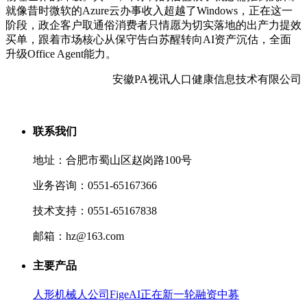
就像昔时微软的Azure云办事收入超越了Windows，正在这一
阶段，政企客户取通俗消费者只情愿为切实落地的出产力提效
买单，跟着市场核心从保守告白苏醒转向AI资产沉估，全面
升级Office Agent能力。
安徽PA视讯人口健康信息技术有限公司
联系我们
地址：合肥市蜀山区赵岗路100号
业务咨询：0551-65167366
技术支持：0551-65167838
邮箱：hz@163.com
主要产品
人形机械人公司FigeAI正在新一轮融资中募