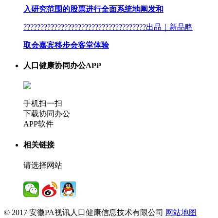
入研究范围的股票进行全面系统地阐发和
????????????????????????????????????出品｜新品略
取会嘉宾移步会客堂体验
人口健康协同办公APP
手机扫一扫
下载协同办公
APP软件
相关链接
请选择网站
© 2017 安徽PA视讯人口健康信息技术有限公司
网站地图