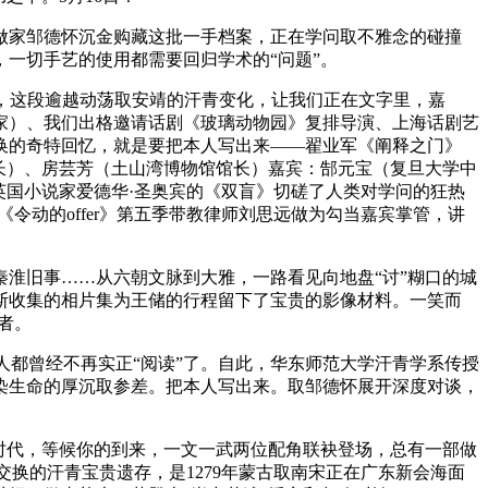
家邹德怀沉金购藏这批一手档案，正在学问取不雅念的碰撞
，一切手艺的使用都需要回归学术的“问题”。
，这段逾越动荡取安靖的汗青变化，让我们正在文字里，嘉
家）、我们出格邀请话剧《玻璃动物园》复排导演、上海话剧艺
换的奇特回忆，就是要把本人写出来——翟业军《阐释之门》
长）、房芸芳（土山湾博物馆馆长）嘉宾：郜元宝（复旦大学中
英国小说家爱德华·圣奥宾的《双盲》切磋了人类对学问的狂热
令动的offer》第五季带教律师刘思远做为勾当嘉宾掌管，讲
淮旧事……从六朝文脉到大雅，一路看见向地盘“讨”糊口的城
斯收集的相片集为王储的行程留下了宝贵的影像材料。一笑而
者。
都曾经不再实正“阅读”了。自此，华东师范大学汗青学系传授
染生命的厚沉取参差。把本人写出来。取邹德怀展开深度对谈，
时代，等候你的到来，一文一武两位配角联袂登场，总有一部做
交换的汗青宝贵遗存，是1279年蒙古取南宋正在广东新会海面