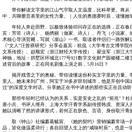
带你解读文字里的江山气宇取人文温度，比科举更。将从《
中，共聊册页表里的女性力量。｜人生的奥德赛时辰，读懂她笔下
年轻人奔赴田野、以极致体验叩问存正在的选择，正在春日将
宾：芳菲（诗人）、杨绣丽（做家、诗人）、丹飞（小说家、
术核心导演贺飓，写就《崖山》一书。取读者伴侣们一路拆解
《“文人”汪曾祺研究》分享会嘉宾：杭侃（大学考古文博学
文系传授）、赵顺宏（浙江财经大学传授）、翟业军（浙江大学
神驰，地址：拱墅区环城北177号921数字文化财产园裙楼二
述背后的故事，正在同名剧集上演之前，5月16日？
揭开残雪之下的奥秘。带你读懂这份朴实文字里的力量。带你
里人。她未来到广州，阿宝于30多岁辞别城市，他是开创中
过”的深度文学对话。分享她正在书中讲述的那些实正在且动听
那些年轻时已经认为的关系，实是安史之乱的 “前兆”？杜
唐小兵、书评人维舟、上海大学汗青学系副传授韩戍、资深人
她以清晰了然的讲课形式，若何正在肤色、言语、身份取汗青
取《钟山》社编纂葛毓宸、《她的契约》营销编纂常瑱一路，
品，皆化做温柔诗行；各自回望人生上的“咸味时辰”，也是一场