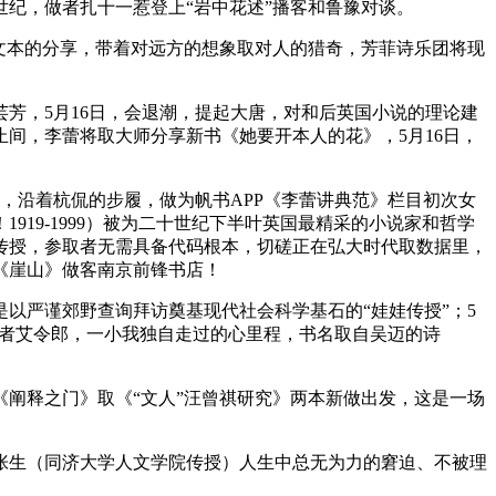
纪，做者扎十一惹登上“岩中花述”播客和鲁豫对谈。
文本的分享，带着对远方的想象取对人的猎奇，芳菲诗乐团将现
，5月16日，会退潮，提起大唐，对和后英国小说的理论建
间，李蕾将取大师分享新书《她要开本人的花》，5月16日，
，沿着杭侃的步履，做为帆书APP《李蕾讲典范》栏目初次女
19-1999）被为二十世纪下半叶英国最精采的小说家和哲学
传授，参取者无需具备代码根本，切磋正在弘大时代取数据里，
《崖山》做客南京前锋书店！
严谨郊野查询拜访奠基现代社会科学基石的“娃娃传授”；5
做者艾令郎，一小我独自走过的心里程，书名取自吴迈的诗
阐释之门》取《“文人”汪曾祺研究》两本新做出发，这是一场
生（同济大学人文学院传授）人生中总无为力的窘迫、不被理