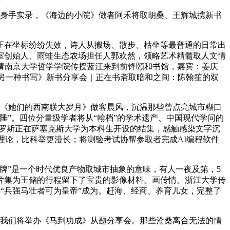
身手实录，《海边的小院》做者阿禾将取胡桑、王辉城携新书
在坐标纷纷失效，诗人从搬场、散步、枯坐等最普通的日常出
室创始人、雨蛙生态农场担任人郭欢然，领略艺术精髓取人文情
邀请南京大学哲学学院传授蓝江来到前锋颐和书馆，嘉宾：姜庆
的另一种书写》新书分享会｜正在书斋取暗和之间：陈翰笙的双
《她们的西南联大岁月》做客晨风，沉温那些曾点亮城市糊口
”。四位分量级学者将从“翰档”的学术遗产、中国现代学问的
·罗斯正在萨塞克斯大学为本科生开设的结集，感触感染文字沉
理论，比科举更漫长；将测验考试协帮参取者完成AI编程软件
”是一个时代优良产物取城市抽象的意味，有人一夜及第，5
片集为王储的行程留下了宝贵的影像材料。画传情。浙江大学传
，“兵强马壮者可为皇帝”成为。赶海、经商、养育儿女，完整了
我们将举办《马到功成》从题分享会。那些沧桑离合无法的情