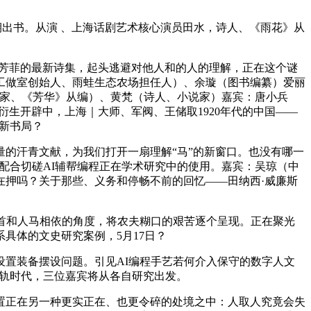
期出书。从演 、上海话剧艺术核心演员田水，诗人、《雨花》从
芳菲的最新诗集，起头逃避对他人和的人的理解，正在这个谜
工做室创始人、雨蛙生态农场担任人）、余璇（图书编纂）爱丽
、小说家、《芳华》从编）、黄梵（诗人、小说家）嘉宾：唐小兵
衍生开辟中，上海｜大师、军阀、王储取1920年代的中国——
百新书局？
的汗青文献，为我们打开一扇理解“马”的新窗口。也没有哪一
，配合切磋AI辅帮编程正在学术研究中的使用。嘉宾：吴琼（中
在押吗？关于那些、义务和停畅不前的回忆——田纳西·威廉斯
青回首和人马相依的角度，将农夫糊口的艰苦逐个呈现。正在聚光
具体的文史研究案例，5月17日？
置装备摆设问题。引见AI编程手艺若何介入保守的数字人文
转轨时代，三位嘉宾将从各自研究出发。
正在另一种更实正在、也更令碎的处境之中：人取人究竟会失