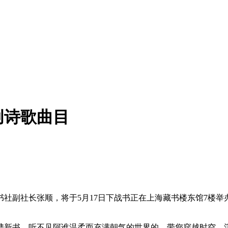
创诗歌曲目
副社长张顺，将于5月17日下战书正在上海藏书楼东馆7楼举办
新书，听不见阿谁温柔而充满朝气的世界的。带您穿越时空，沉