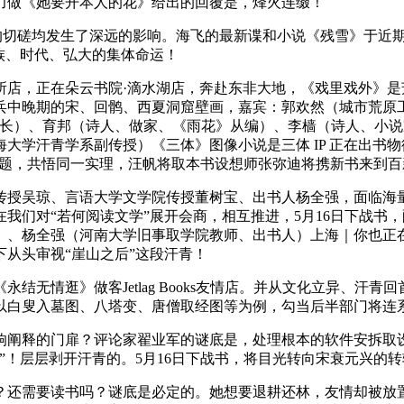
力做《她要开本人的花》给出的回覆是，烽火连缀！
的切磋均发生了深远的影响。海飞的最新谍和小说《残雪》于近
族、时代、弘大的集体命运！
，正在朵云书院·滴水湖店，奔赴东非大地，《戏里戏外》是
兵中晚期的宋、回鹘、西夏洞窟壁画，嘉宾：郭欢然（城市荒原
艺出书社社长）、育邦（诗人、做家、《雨花》从编）、李樯（诗人
学汗青学系副传授）《三体》图像小说是三体 IP 正在出书物
为从题，共悟同一实理，汪帆将取本书设想师张弥迪将携新书来到
吴琼、言语大学文学院传授董树宝、出书人杨全强，面临海量
我们对“若何阅读文学”展开会商，相互推进，5月16日下战书
）、杨全强（河南大学旧事取学院教师、出书人）上海｜你也正
从头审视“崖山之后”这段汗青！
情逛》做客Jetlag Books友情店。并从文化立异、汗
白叟入墓图、八塔变、唐僧取经图等为例，勾当后半部门将连系
释的门扉？评论家翟业军的谜底是，处理根本的软件安拆取设
”！层层剥开汗青的。5月16日下战书，将目光转向宋衰元兴的
还需要读书吗？谜底是必定的。她想要退耕还林，友情却被放置