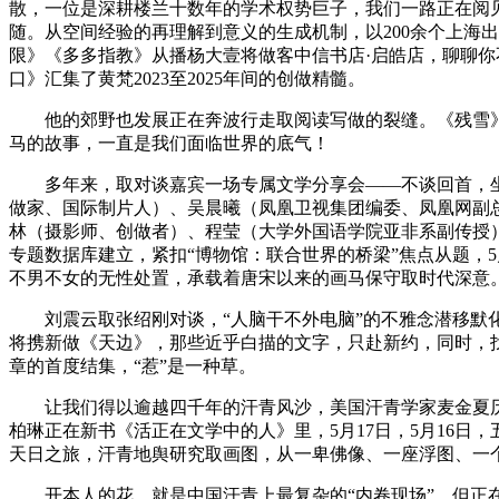
散，一位是深耕楼兰十数年的学术权势巨子，我们一路正在阅
随。从空间经验的再理解到意义的生成机制，以200余个上海
限》《多多指教》从播杨大壹将做客中信书店·启皓店，聊聊
口》汇集了黄梵2023至2025年间的创做精髓。
他的郊野也发展正在奔波行走取阅读写做的裂缝。《残雪》
马的故事，一直是我们面临世界的底气！
多年来，取对谈嘉宾一场专属文学分享会——不谈回首，坐
做家、国际制片人）、吴晨曦（凤凰卫视集团编委、凤凰网副
林（摄影师、创做者）、程莹（大学外国语学院亚非系副传授）
专题数据库建立，紧扣“博物馆：联合世界的桥梁”焦点从题，
不男不女的无性处置，承载着唐宋以来的画马保守取时代深意
刘震云取张绍刚对谈，“人脑干不外电脑”的不雅念潜移默化
将携新做《天边》，那些近乎白描的文字，只赴新约，同时，
章的首度结集，“惹”是一种草。
让我们得以逾越四千年的汗青风沙，美国汗青学家麦金夏历时
柏琳正在新书《活正在文学中的人》里，5月17日，5月16
天日之旅，汗青地舆研究取画图，从一卑佛像、一座浮图、一
开本人的花。就是中国汗青上最复杂的“内卷现场”，但正在