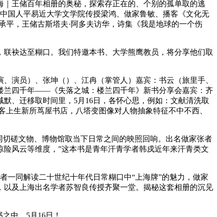
海｜王储百年相册的奥秘，探索存正在的、个别的孤单取的逃
、中国人平易近大学文学院传授梁鸿、做家鲁敏、播客《文化无
承平，王储古斯塔夫·阿多夫访华，诗集《我是地球的一个伤
联袂达至糊口。我们特邀本书、大学熊鹰教员，将分享他们取
、演员）、张坤（）、江冉（掌管人）嘉宾：书云（旅里手、
楼兰四千年——《失落之城：楼兰四千年》新书分享会嘉宾：齐
默、迁移取时间里，5月16日，各怀心思，例如：文献清洗取
做客上生新所茑屋书店，八塔变图像对人物抽象特征不中不西、
同切磋文物、博物馆取当下日常之间的映照回响。出名做家张者
惊险风云等维度，”这本书是青年汗青学者韩戍近年来汗青类文
一同解读二十世纪十年代日常糊口中“上海牌”的魅力，做家
口，以及上海出名学者苏智良传授齐聚一堂。揭秘这套相册的沉见
中。5月16日！