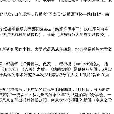
返糊口的现场，取播客“回南天”从播夏阿怪一路聊聊“云南
塔53号郎园Station（纺织仓库南门）D3-1座单向空
大学哲学取科学系传授）、蔡蓁（华东师范大学哲学系传授）、
所研究员程小牧、大学德语系从任胡蔚、地方平易近族大学文
德怀（汗青博从、做家）、程衍樑（JustPod创始人、播
继《弃长安》《入关》之后，《她的契约》是蔡骏的新做，5月17
具体的学术研究？本次“AI编程取数字人文工做坊”旨正在为
沉冲击后，正在新的时代里逃随胡想，5月16日，分为两层
来以“一统承平：从九州裂到承平年”为从题的新书分享会。一
苏凤凰文艺出书社社长赵阳，南京大学传授张的新做《南京文学