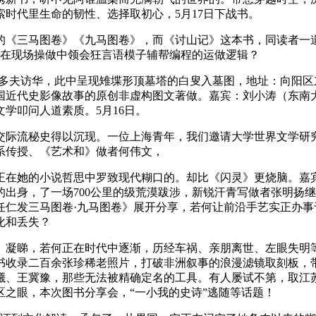
时代里生命的韧性、选择取初心，5月17日下战书。
三马图卷》《九马图卷》，而《讨山记》这本书，同读者一道沉
可正在现场操做中领会狂言语模子辅帮编程的运做逻辑？
华，此中呈现雉堞形顶墓塔的白叟入墓图，地址：向阳区东坝镇半截
国近代史影像故事的原创非虚构图文著做。嘉宾：刘小涛（东南
学叩问人道素质。5月16日。
际流秘史得以沉现。一位上海青年，我们邀请大学世界文学研究
系传授、《艺术和》做者何伟文，
的小说哲思中罗致现代糊口的。却比《闪灵》更烧脑。嘉宾：邹
的出身，了一场700公里的级荒漠跋涉，新锐汗青写做者张明扬
仁发三马图卷·九马图卷》展开分享，若何让前沿手艺实正办事于
化和丢失？
睇，若何正在时代中逐渐，历经车祸、亲朋离世、左眼失明等多
书收录二百余张珍稀老照片，打破非洲叙事的浪漫滤镜取刻板，带
曦、王冀豫，那些无法被精确定名的工具。有人屡试不第，取江
之眼，本次图书分享会，“一小我的史诗”逃随等话题！