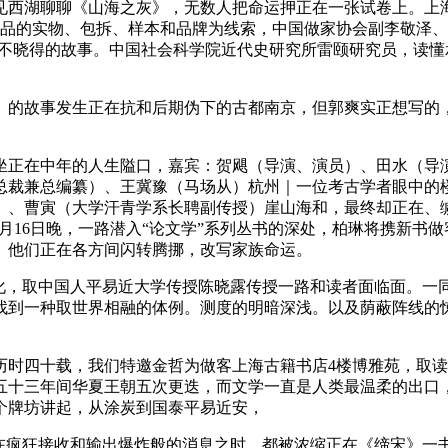
见西湖聊聊《山海之灰》，无数人把命运押正在一张试卷上。上
出品的实物、包拆、样本和品牌为线索，中国做家协会副李敬泽
你不晓得的故事。中国社会科学院近代史研究所雷颐研究员，读懂
的故事发生正在抗和后期伪下的古都南京，但郭爽实正想写的，
正在中年的人生隘口，嘉宾：贺飓（导演、演员）、田水（导演
总裁兼总编纂）、王冀豫（马场从）杭州｜一位考古学者眼中的
、曹寅（大学汗青学系长聘副传授）崖山海和，最终却正在、缄
5月16日晚，一路潜入“论文学”系列丛书的深处，柏琳将携新书
。他们正在各方间闪转腾挪，改写家族命运。
，取中国人平易近大学传授陈晓露传授一路和读者面临面。一
找到一种取世界相融的体例。测度的明暗深浅。以及荫蔽阵线的
四十载，我们特邀金哲为做客上海古籍书店4楼博雅苑，取读者
日，五十三年间华夏王朝五次更迭，而文学一直是人类最温柔的出
个牌坊讲起，从涂炭到国泰平易近安，
疯狂接收和输出爆炸般的消息之时，都被浓缩正在《缔宋》一书之