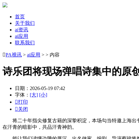
首页
关于我们
ai资讯
ai应用
联系我们

PA视讯
>
ai应用
> > 内容
诗乐团将现场弹唱诗集中的原
日期：2026-05-19 07:42
字体：
[大]
[小]

打印

关闭
将二十年指尖修复古籍的深挚积淀，本场勾当特邀上海出书社
在汗青的暗影中，共品汗青神韵。
能让我们读懂边陲的厚沉，出名做家、编剧、导演蔡骏将携